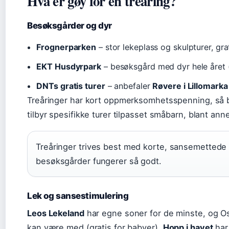
Hva er gøy for en treåring?
Besøksgårder og dyr
Frognerparken
– stor lekeplass og skulpturer, gra
EKT Husdyrpark
– besøksgård med dyr hele året (
DNTs gratis turer
– anbefaler
Røvere i Lillomarka
Treåringer har kort oppmerksomhetsspenning, så 
tilbyr spesifikke turer tilpasset småbarn, blant ann
Treåringer trives best med korte, sansemettede 
besøksgårder fungerer så godt.
Lek og sansestimulering
Leos Lekeland
har egne soner for de minste, og Os
kan være med (gratis for babyer).
Hopp i havet
har