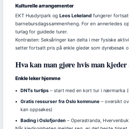
Kulturelle arrangementer
EKT Husdyrpark og
Leos Lekeland
fungerer fortsatt
barnebursdagssammenheng. For en annerledes op
turlag for guidede turer.
Kontrasten: Seksåringer kan delta i mer fysiske aktiv
setter fortsatt pris på enkle gleder som dyrebesøk o
Hva kan man gjøre hvis man kjeder 
Enkle leker hjemme
DNTs turtips
– start med en kort tur i nærmarka (
Gratis ressurser fra Oslo kommune
– oversikt ove
kan oppsøkes)
Bading i Oslofjorden
– Operastranda, Hvervenbukt
Når kjedsomheten melder seg, er det beste tipset 