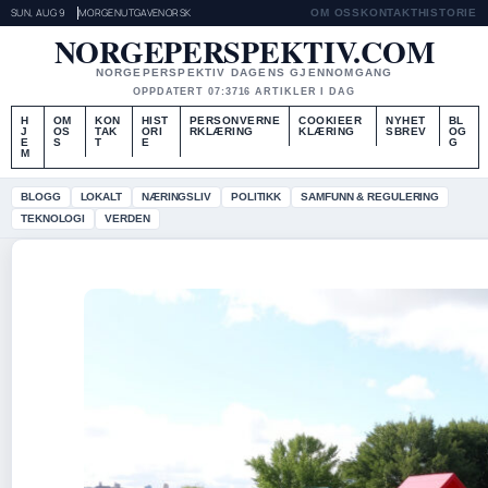
SUN, AUG 9
MORGENUTGAVE
NORSK
OM OSS
KONTAKT
HISTORIE
NORGEPERSPEKTIV.COM
NORGEPERSPEKTIV DAGENS GJENNOMGANG
OPPDATERT 07:37
16 ARTIKLER I DAG
H
OM
KON
HIST
PERSONVERNE
COOKIEER
NYHET
BL
J
OS
TAK
ORI
RKLÆRING
KLÆRING
SBREV
OG
E
S
T
E
G
M
BLOGG
LOKALT
NÆRINGSLIV
POLITIKK
SAMFUNN & REGULERING
TEKNOLOGI
VERDEN