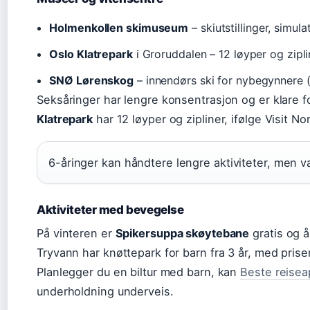
Holmenkollen skimuseum
– skiutstillinger, simul
Oslo Klatrepark
i Groruddalen – 12 løyper og zipli
SNØ Lørenskog
– innendørs ski for nybegynnere 
Seksåringer har lengre konsentrasjon og er klare f
Klatrepark
har 12 løyper og zipliner, ifølge Visit No
6-åringer kan håndtere lengre aktiviteter, men var
Aktiviteter med bevegelse
På vinteren er
Spikersuppa skøytebane
gratis og å
Tryvann har knøttepark for barn fra 3 år, med pris
Planlegger du en biltur med barn, kan
Beste reiseap
underholdning underveis.