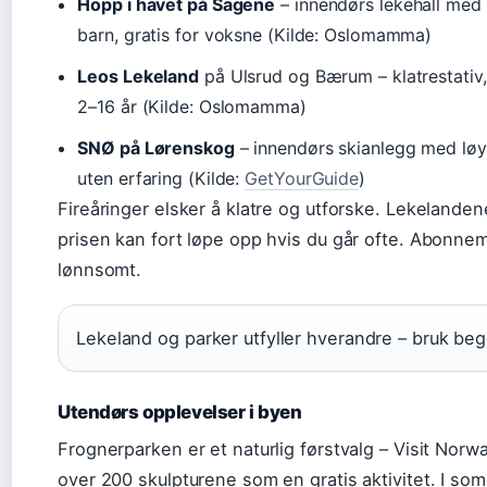
Hopp i havet på Sagene
– innendørs lekehall med 
barn, gratis for voksne (Kilde: Oslomamma)
Leos Lekeland
på Ulsrud og Bærum – klatrestativ,
2–16 år (Kilde: Oslomamma)
SNØ på Lørenskog
– innendørs skianlegg med løy
uten erfaring (Kilde:
GetYourGuide
)
Fireåringer elsker å klatre og utforske. Lekelanden
prisen kan fort løpe opp hvis du går ofte. Abonn
lønnsomt.
Lekeland og parker utfyller hverandre – bruk be
Utendørs opplevelser i byen
Frognerparken er et naturlig førstvalg – Visit Nor
over 200 skulpturene som en gratis aktivitet. I s