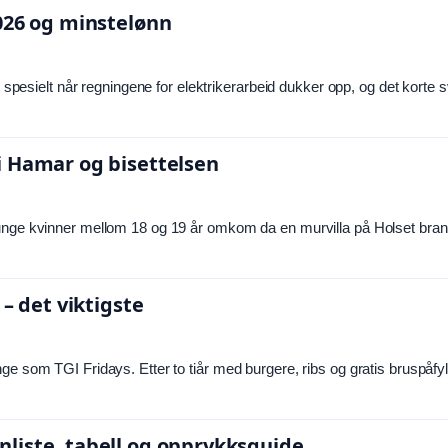
026 og minstelønn
, spesielt når regningene for elektrikerarbeid dukker opp, og det korte 
i Hamar og bisettelsen
 unge kvinner mellom 18 og 19 år omkom da en murvilla på Holset bran
– det viktigste
ge som TGI Fridays. Etter to tiår med burgere, ribs og gratis bruspåfyl
liste, tabell og opprykksguide