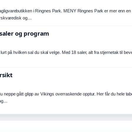
dagligvarebutikken i Ringnes Park. MENY Ringnes Park er mer enn en
ferskvaredisk og…
 saler og program
rt på hvilken sal du skal velge. Med 18 saler, alt fra stjernetak til bev
rsikt
u neppe gått glipp av Vikings overraskende opptur. Her får du hele tab
 og…