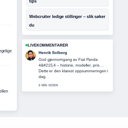
tips
Webcruiter ledige stillinger – slik søker
du
LIVEKOMMENTARER
egelige
Henrik Solberg
God gjennomgang av Fiat Panda
4&#215;4 – historie, modeller, pris....
Dette er den klarest oppsummeringen i
dag.
6 MIN SIDEN
ellen