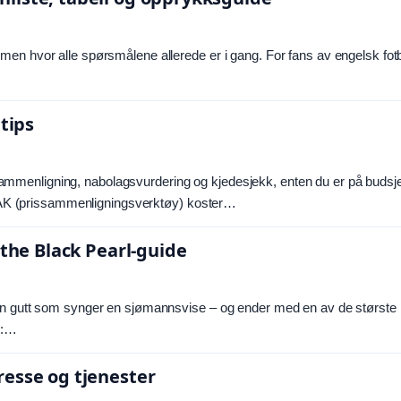
en hvor alle spørsmålene allerede er i gang. For fans av engelsk fotb
tips
rissammenligning, nabolagsvurdering og kjedesjekk, enten du er på budsje
KAYAK (prissammenligningsverktøy) koster…
 the Black Pearl-guide
ten gutt som synger en sjømannsvise – og ender med en av de største
n:…
resse og tjenester