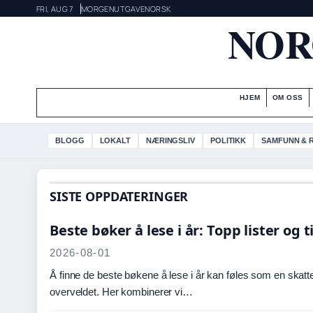
FRI, AUG 7
MORGENUTGAVE
NORSK
NOR
HJEM
OM OSS
BLOGG
LOKALT
NÆRINGSLIV
POLITIKK
SAMFUNN & 
SISTE OPPDATERINGER
Beste bøker å lese i år: Topp lister og t
2026-08-01
Å finne de beste bøkene å lese i år kan føles som en skatteja
overveldet. Her kombinerer vi…