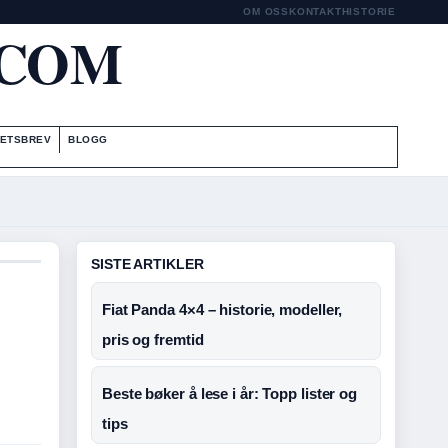
OM OSS
KONTAKT
HISTORIE
.COM
ETSBREV
BLOGG
SISTE ARTIKLER
Fiat Panda 4×4 – historie, modeller,
pris og fremtid
Beste bøker å lese i år: Topp lister og
tips