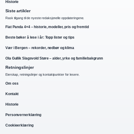
Historie
Siste artikler
Rask tilgang til de nyeste redaksjonelle oppdateringene.
Fiat Panda 4×4 – historie, modeller, pris og fremtid
Beste bøker å lese i år: Topp lister og tips
Vær i Bergen – rekorder, nedbør og klima
Ola Gullik Slagsvold Støre – alder, yrke og familiebakgrunn
Retningslinjer
Eierskap, retningslinjer og kontaktpunkter for lesere.
Om oss
Kontakt
Historie
Personvernerklæring
Cookieerklæring