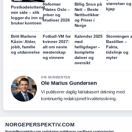
størrelser og
Reformer
Billig Snus på
Postkodelotteriet
kjøp
Pilates Oslo –
Nett – Beste
min side – slik
priser og
Nettbutikker
logger du inn og
studioer 2026
og Priser i
bruker kontoen
Norge
Britt Marlene
Fotball-VM for
Kalender 2025
Stormingen 
Kåsin: Alder,
kvinner 2027:
med
Bastillen –
jobb, familie
alt om neste
helligdager –
Fakta,
og utdannelse
mesterskap
komplette
tidslinje og
og vinnere
datoer og
myter
oversikt
OM SKRIBENTEN
Ole Marius Gundersen
Vi publiserer daglig faktabasert dekning med
kontinuerlig redaksjonell kvalitetssikring.
NORGEPERSPEKTIV.COM
NorgePerspektiv.com redaksjon publiserer verifisert rapportering,