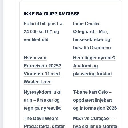
IKKE GA GLIPP AV DISSE
Folie til bil: pris fra
Lene Cecilie
24 000 kr, DIY og
Ødegaard – Mor,
vedlikehold
helsesekretær og
bosatt i Drammen
Hvem vant
Hvor ligger nyrene?
Eurovision 2025?
Anatomi og
Vinneren JJ med
plassering forklart
Wasted Love
Nyresykdom lukt
T-bane kart Oslo –
urin – årsaker og
oppdatert linjekart
tegn på nyresvikt
og informasjon 2026
The Devil Wears
MGA vs Curaçao —
Prada: fakta, sitater
hva skiller de største