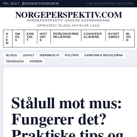
OM OSS
KONTAKT
HISTORIE
FRI, AUG 7
MORGENUTGAVE
NORSK
NORGEPERSPEKTIV.COM
NORGEPERSPEKTIV DAGENS GJENNOMGANG
OPPDATERT 03:40
16 ARTIKLER I DAG
H
OM
KON
HIST
PERSONVERNE
COOKIEER
NYHET
BL
J
OS
TAK
ORI
RKLÆRING
KLÆRING
SBREV
OG
E
S
T
E
G
M
BLOGG
LOKALT
NÆRINGSLIV
POLITIKK
SAMFUNN & REGULERING
TEKNOLOGI
VERDEN
Stålull mot mus:
Fungerer det?
Praktiske tips og