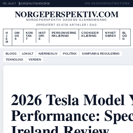
FRI, AUG 7
MORGENUTGAVE
NORSK
OM OSS
KONTAKT
HISTORIE
NORGEPERSPEKTIV.COM
NORGEPERSPEKTIV DAGENS GJENNOMGANG
OPPDATERT 03:07
16 ARTIKLER I DAG
H
OM
KON
HIST
PERSONVERNE
COOKIEER
NYHET
BL
J
OS
TAK
ORI
RKLÆRING
KLÆRING
SBREV
OG
E
S
T
E
G
M
BLOGG
LOKALT
NÆRINGSLIV
POLITIKK
SAMFUNN & REGULERING
TEKNOLOGI
VERDEN
2026 Tesla Model 
Performance: Specs
Ireland Review