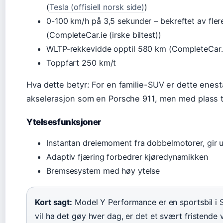
(
Tesla (offisiell norsk side)
)
0-100 km/h på 3,5 sekunder – bekreftet av fler
(CompleteCar.ie (irske biltest))
WLTP-rekkevidde opptil 580 km (CompleteCar.
Toppfart 250 km/t
Hva dette betyr: For en familie-SUV er dette enes
akselerasjon som en Porsche 911, men med plass t
Ytelsesfunksjoner
Instantan dreiemoment fra dobbelmotorer, gir 
Adaptiv fjæring forbedrer kjøredynamikken
Bremsesystem med høy ytelse
Kort sagt:
Model Y Performance er en sportsbil i 
vil ha det gøy hver dag, er det et svært fristende 