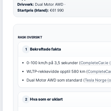
Drivverk:
Dual Motor AWD ·
Startpris (Irland):
€61 990
RASK OVERSIKT
Bekreftede fakta
1
0-100 km/h på 3,5 sekunder (
CompleteCar.ie (i
WLTP-rekkevidde opptil 580 km (
CompleteCar
Dual Motor AWD som standard (
Tesla Norge (of
Hva som er uklart
2