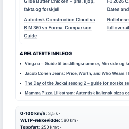
Gilde Butter Chicken – pris, kjøp,
F1 2026 C
fakta og forskjell
Dates and
Autodesk Construction Cloud vs
Rollebese
BIM 360 vs Forma: Comparison
full oversi
Guide
4 RELATERTE INNLEGG
Ving.no – Guide til bestillingsnummer, Min side og 
Jacob Cohen Jeans: Price, Worth, and Who Wears 
The Day of the Jackal sesong 2 – guide for norske s
Mamma Pizza Lillestrøm: Autentisk italiensk pizza 
0-100 km/h:
3,5 s ·
WLTP-rekkevidde:
580 km ·
Toppfart:
250 km/t ·