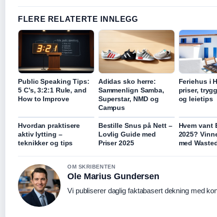
FLERE RELATERTE INNLEGG
Public Speaking Tips:
Adidas sko herre:
Feriehus i H
5 C’s, 3:2:1 Rule, and
Sammenlign Samba,
priser, try
How to Improve
Superstar, NMD og
og leietips
Campus
Hvordan praktisere
Bestille Snus på Nett –
Hvem vant 
aktiv lytting –
Lovlig Guide med
2025? Vinn
teknikker og tips
Priser 2025
med Waste
OM SKRIBENTEN
Ole Marius Gundersen
Vi publiserer daglig faktabasert dekning med kont