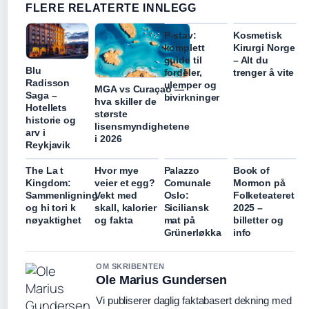
FLERE RELATERTE INNLEGG
P-stav:
Kosmetisk
komplett
Kirurgi Norge
guide til
– Alt du
Blu
fordeler,
trenger å vite
Radisson
ulemper og
MGA vs Curaçao —
Saga –
bivirkninger
hva skiller de
Hotellets
største
historie og
lisensmyndighetene
arv i
i 2026
Reykjavik
The La t
Hvor mye
Palazzo
Book of
Kingdom:
veier et egg?
Comunale
Mormon på
Sammenligning
Vekt med
Oslo:
Folketeateret
og hi tori k
skall, kalorier
Siciliansk
2025 –
nøyaktighet
og fakta
mat på
billetter og
Grünerløkka
info
OM SKRIBENTEN
Ole Marius Gundersen
Vi publiserer daglig faktabasert dekning med