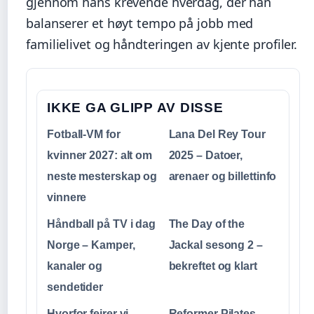
gjennom hans krevende hverdag, der han
balanserer et høyt tempo på jobb med
familielivet og håndteringen av kjente profiler.
IKKE GA GLIPP AV DISSE
Fotball-VM for
Lana Del Rey Tour
kvinner 2027: alt om
2025 – Datoer,
neste mesterskap og
arenaer og billettinfo
vinnere
Håndball på TV i dag
The Day of the
Norge – Kamper,
Jackal sesong 2 –
kanaler og
bekreftet og klart
sendetider
Hvorfor feirer vi
Reformer Pilates