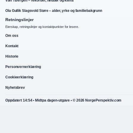
Vær i Bergen – rekorder, nedbør og klima
Ola Gullik Slagsvold Støre – alder, yrke og familiebakgrunn
Retningslinjer
Eierskap, retningslinjer og kontaktpunkter for lesere.
Om oss
Kontakt
Historie
Personvernerklæring
Cookieerklæring
Nyhetsbrev
Oppdatert 14:54 • Midtpa dagen-utgave • © 2026 NorgePerspektiv.com