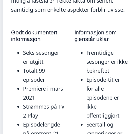
mulig å fastslå en rekke fakta om serien,
samtidig som enkelte aspekter forblir uvisse.
Godt dokumentert
Informasjon som
informasjon
gjenstår uklar
Seks sesonger
Fremtidige
er utgitt
sesonger er ikke
Totalt 99
bekreftet
episoder
Episode-titler
Premiere i mars
for alle
2021
episodene er
Strømmes på TV
ikke
2 Play
offentliggjort
Episodelengde
Seertall og
på omtrent 21
rangeringer er