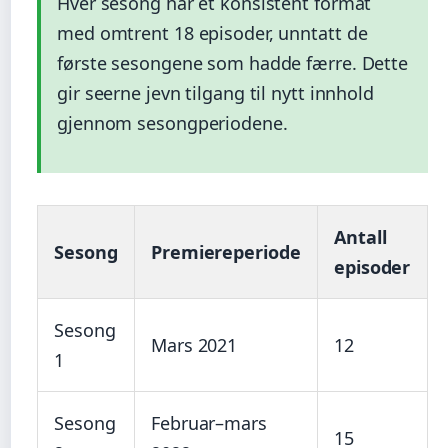
Hver sesong har et konsistent format
med omtrent 18 episoder, unntatt de
første sesongene som hadde færre. Dette
gir seerne jevn tilgang til nytt innhold
gjennom sesongperiodene.
Antall
Sesong
Premiereperiode
episoder
Sesong
Mars 2021
12
1
Sesong
Februar–mars
15