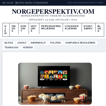
SAT, AUG 8
MIDTPA DAGEN-UTGAVE
NORSK
OM OSS
KONTAKT
HISTORIE
NORGEPERSPEKTIV.COM
NORGEPERSPEKTIV DAGENS GJENNOMGANG
OPPDATERT 14:54
16 ARTIKLER I DAG
H
OM
KON
HIST
PERSONVERNE
COOKIEER
NYHET
BL
J
OS
TAK
ORI
RKLÆRING
KLÆRING
SBREV
OG
E
S
T
E
G
M
BLOGG
LOKALT
NÆRINGSLIV
POLITIKK
SAMFUNN & REGULERING
TEKNOLOGI
VERDEN