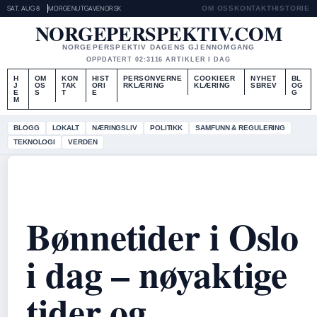
SAT, AUG 8
MORGENUTGAVE
NORSK
OM OSS
KONTAKT
HISTORIE
NORGEPERSPEKTIV.COM
NORGEPERSPEKTIV DAGENS GJENNOMGANG
OPPDATERT 02:31
16 ARTIKLER I DAG
H
OM
KON
HIST
PERSONVERNE
COOKIEER
NYHET
BL
J
OS
TAK
ORI
RKLÆRING
KLÆRING
SBREV
OG
E
S
T
E
G
M
BLOGG
LOKALT
NÆRINGSLIV
POLITIKK
SAMFUNN & REGULERING
TEKNOLOGI
VERDEN
Bønnetider i Oslo
i dag – nøyaktige
tider og