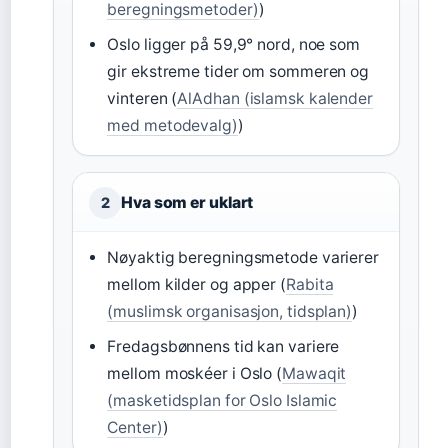
beregningsmetoder)
)
Oslo ligger på 59,9° nord, noe som
gir ekstreme tider om sommeren og
vinteren (
AlAdhan (islamsk kalender
med metodevalg)
)
Hva som er uklart
2
Nøyaktig beregningsmetode varierer
mellom kilder og apper (
Rabita
(muslimsk organisasjon, tidsplan)
)
Fredagsbønnens tid kan variere
mellom moskéer i Oslo (
Mawaqit
(masketidsplan for Oslo Islamic
Center)
)