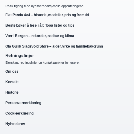
Rask tilgang til de nyeste redaksjonelle oppdateringene.
Fiat Panda 4×4 – historie, modeller, pris og fremtid
Beste bøker å lese i år: Topp lister og tips
Vær i Bergen – rekorder, nedbør og klima
Ola Gullik Slagsvold Støre – alder, yrke og familiebakgrunn
Retningslinjer
Eierskap, retningslinjer og kontaktpunkter for lesere.
Om oss
Kontakt
Historie
Personvernerklæring
Cookieerklæring
Nyhetsbrev