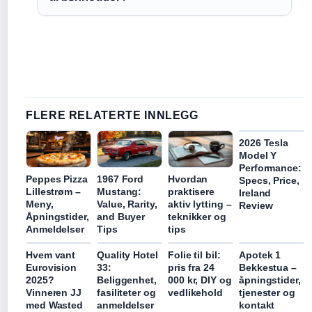
FLERE RELATERTE INNLEGG
2026 Tesla
Model Y
Performance:
Peppes Pizza
1967 Ford
Hvordan
Specs, Price,
Lillestrøm –
Mustang:
praktisere
Ireland
Meny,
Value, Rarity,
aktiv lytting –
Review
Åpningstider,
and Buyer
teknikker og
Anmeldelser
Tips
tips
Hvem vant
Quality Hotel
Folie til bil:
Apotek 1
Eurovision
33:
pris fra 24
Bekkestua –
2025?
Beliggenhet,
000 kr, DIY og
åpningstider,
Vinneren JJ
fasiliteter og
vedlikehold
tjenester og
med Wasted
anmeldelser
kontakt