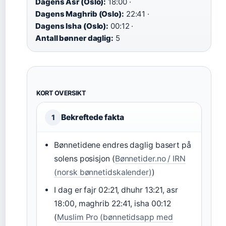
Dagens Asr (Oslo):
18:00 ·
Dagens Maghrib (Oslo):
22:41 ·
Dagens Isha (Oslo):
00:12 ·
Antall bønner daglig:
5
KORT OVERSIKT
Bekreftede fakta
1
Bønnetidene endres daglig basert på
solens posisjon (
Bønnetider.no / IRN
(norsk bønnetidskalender)
)
I dag er fajr 02:21, dhuhr 13:21, asr
18:00, maghrib 22:41, isha 00:12
(
Muslim Pro (bønnetidsapp med