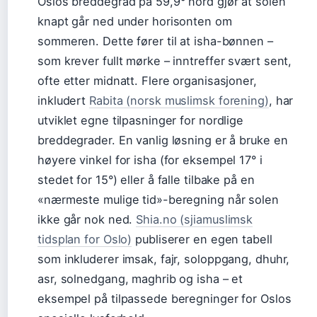
Oslos breddegrad på 59,9° nord gjør at solen
knapt går ned under horisonten om
sommeren. Dette fører til at isha-bønnen –
som krever fullt mørke – inntreffer svært sent,
ofte etter midnatt. Flere organisasjoner,
inkludert
Rabita (norsk muslimsk forening)
, har
utviklet egne tilpasninger for nordlige
breddegrader. En vanlig løsning er å bruke en
høyere vinkel for isha (for eksempel 17° i
stedet for 15°) eller å falle tilbake på en
«nærmeste mulige tid»-beregning når solen
ikke går nok ned.
Shia.no (sjiamuslimsk
tidsplan for Oslo)
publiserer en egen tabell
som inkluderer imsak, fajr, soloppgang, dhuhr,
asr, solnedgang, maghrib og isha – et
eksempel på tilpassede beregninger for Oslos