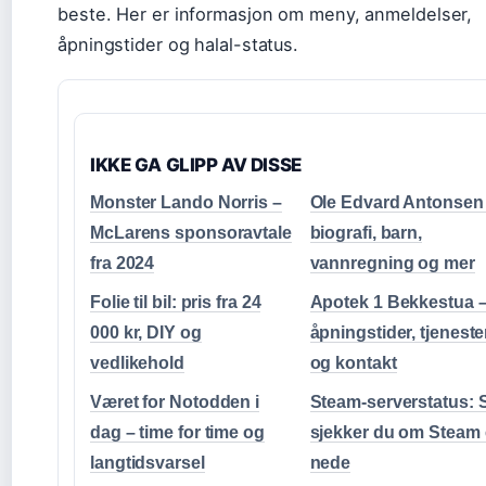
beste. Her er informasjon om meny, anmeldelser,
åpningstider og halal-status.
IKKE GA GLIPP AV DISSE
Monster Lando Norris –
Ole Edvard Antonsen
McLarens sponsoravtale
biografi, barn,
fra 2024
vannregning og mer
Folie til bil: pris fra 24
Apotek 1 Bekkestua 
000 kr, DIY og
åpningstider, tjeneste
vedlikehold
og kontakt
Været for Notodden i
Steam-serverstatus: S
dag – time for time og
sjekker du om Steam 
langtidsvarsel
nede