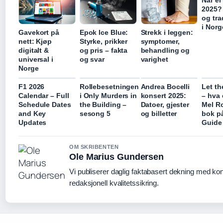
Når er
2025?
og tra
i Norg
Gavekort på
Epok Ice Blue:
Strekk i leggen:
nett: Kjøp
Styrke, prikker
symptomer,
digitalt &
og pris – fakta
behandling og
universal i
og svar
varighet
Norge
F1 2026
Rollebesetningen
Andrea Bocelli
Let th
Calendar – Full
i Only Murders in
konsert 2025:
– hva 
Schedule Dates
the Building –
Datoer, gjester
Mel R
and Key
sesong 5
og billetter
bok på
Updates
Guide
OM SKRIBENTEN
Ole Marius Gundersen
Vi publiserer daglig faktabasert dekning med kon
redaksjonell kvalitetssikring.