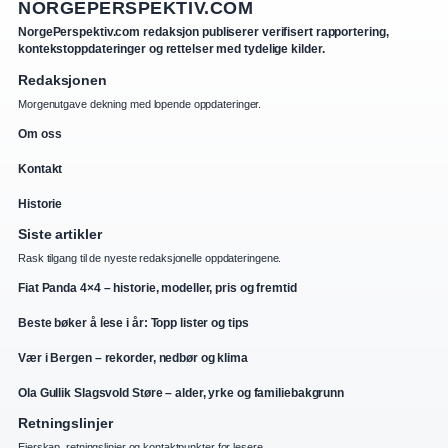
NORGEPERSPEKTIV.COM
NorgePerspektiv.com redaksjon publiserer verifisert rapportering,
kontekstoppdateringer og rettelser med tydelige kilder.
Redaksjonen
Morgenutgave dekning med lopende oppdateringer.
Om oss
Kontakt
Historie
Siste artikler
Rask tilgang til de nyeste redaksjonelle oppdateringene.
Fiat Panda 4×4 – historie, modeller, pris og fremtid
Beste bøker å lese i år: Topp lister og tips
Vær i Bergen – rekorder, nedbør og klima
Ola Gullik Slagsvold Støre – alder, yrke og familiebakgrunn
Retningslinjer
Eierskap, retningslinjer og kontaktpunkter for lesere.