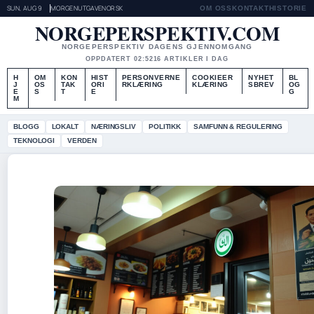
SUN, AUG 9
MORGENUTGAVE
NORSK
OM OSS
KONTAKT
HISTORIE
NORGEPERSPEKTIV.COM
NORGEPERSPEKTIV DAGENS GJENNOMGANG
OPPDATERT 02:52
16 ARTIKLER I DAG
H
OM
KON
HIST
PERSONVERNE
COOKIEER
NYHET
BL
J
OS
TAK
ORI
RKLÆRING
KLÆRING
SBREV
OG
E
S
T
E
G
M
BLOGG
LOKALT
NÆRINGSLIV
POLITIKK
SAMFUNN & REGULERING
TEKNOLOGI
VERDEN