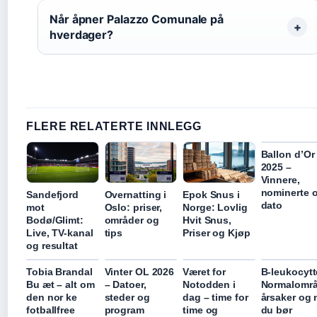
Når åpner Palazzo Comunale på
hverdager?
FLERE RELATERTE INNLEGG
Ballon d’Or
2025 –
Vinnere,
nominerte 
Sandefjord
Overnatting i
Epok Snus i
dato
mot
Oslo: priser,
Norge: Lovlig
Bodø/Glimt:
områder og
Hvit Snus,
Live, TV-kanal
tips
Priser og Kjøp
og resultat
Tobia Brandal
Vinter OL 2026
Været for
B-leukocytt
Bu æt – alt om
– Datoer,
Notodden i
Normalområ
den nor ke
steder og
dag – time for
årsaker og 
fotballfree
program
time og
du bør