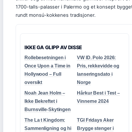
1700-talls-palasser i Palermo og et konsept bygge
rundt monsú-kokkenes tradisjoner.
IKKE GA GLIPP AV DISSE
Rollebesetningen i
VW ID. Polo 2026:
Once Upon a Time in
Pris, rekkevidde og
Hollywood – Full
lanseringsdato i
oversikt
Norge
Noah Jean Holm –
Hårkur Best i Test –
Ikke Bekreftet i
Vinnerne 2024
Burnsville-Skytingen
The La t Kingdom:
TGI Fridays Aker
Sammenligning og hi
Brygge stenger i