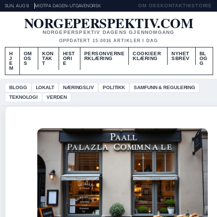
SUN, AUG 9
MIDTPA DAGEN-UTGAVE
NORSK
OM OSS
KONTAKT
HISTORIE
NORGEPERSPEKTIV.COM
NORGEPERSPEKTIV DAGENS GJENNOMGANG
OPPDATERT 15:00
16 ARTIKLER I DAG
H
OM
KON
HIST
PERSONVERNE
COOKIEER
NYHET
BL
J
OS
TAK
ORI
RKLÆRING
KLÆRING
SBREV
OG
E
S
T
E
G
M
BLOGG
LOKALT
NÆRINGSLIV
POLITIKK
SAMFUNN & REGULERING
TEKNOLOGI
VERDEN