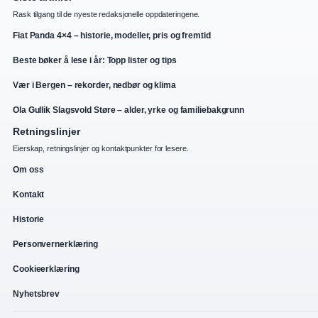
Rask tilgang til de nyeste redaksjonelle oppdateringene.
Fiat Panda 4×4 – historie, modeller, pris og fremtid
Beste bøker å lese i år: Topp lister og tips
Vær i Bergen – rekorder, nedbør og klima
Ola Gullik Slagsvold Støre – alder, yrke og familiebakgrunn
Retningslinjer
Eierskap, retningslinjer og kontaktpunkter for lesere.
Om oss
Kontakt
Historie
Personvernerklæring
Cookieerklæring
Nyhetsbrev