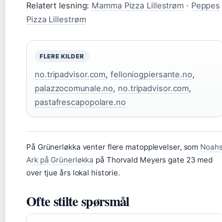
Relatert lesning:
Mamma Pizza Lillestrøm
·
Peppes
Pizza Lillestrøm
FLERE KILDER
no.tripadvisor.com
,
felloniogpiersante.no
,
palazzocomunale.no
,
no.tripadvisor.com
,
pastafrescapopolare.no
På Grünerløkka venter flere matopplevelser, som
Noah
Ark på Grünerløkka
på Thorvald Meyers gate 23 med
over tjue års lokal historie.
Ofte stilte spørsmål