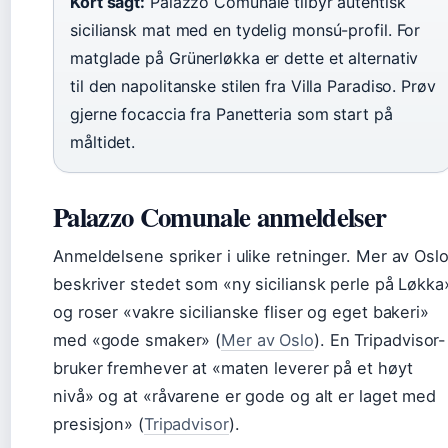
Kort sagt:
Palazzo Comunale tilbyr autentisk
siciliansk mat med en tydelig monsú-profil. For
matglade på Grünerløkka er dette et alternativ
til den napolitanske stilen fra Villa Paradiso. Prøv
gjerne focaccia fra Panetteria som start på
måltidet.
Palazzo Comunale anmeldelser
Anmeldelsene spriker i ulike retninger. Mer av Osl
beskriver stedet som «ny siciliansk perle på Løkka
og roser «vakre sicilianske fliser og eget bakeri»
med «gode smaker» (
Mer av Oslo
). En Tripadvisor-
bruker fremhever at «maten leverer på et høyt
nivå» og at «råvarene er gode og alt er laget med
presisjon» (
Tripadvisor
).