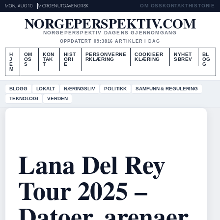
MON, AUG 10
MORGENUTGAVE
NORSK
OM OSS
KONTAKT
HISTORIE
NORGEPERSPEKTIV.COM
NORGEPERSPEKTIV DAGENS GJENNOMGANG
OPPDATERT 09:38
16 ARTIKLER I DAG
H
OM
KON
HIST
PERSONVERNE
COOKIEER
NYHET
BL
J
OS
TAK
ORI
RKLÆRING
KLÆRING
SBREV
OG
E
S
T
E
G
M
BLOGG
LOKALT
NÆRINGSLIV
POLITIKK
SAMFUNN & REGULERING
TEKNOLOGI
VERDEN
Lana Del Rey
Tour 2025 –
Datoer, arenaer