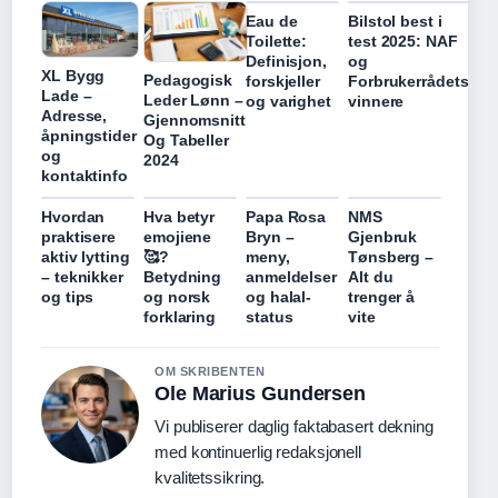
Eau de
Bilstol best i
Toilette:
test 2025: NAF
Definisjon,
og
XL Bygg
Pedagogisk
forskjeller
Forbrukerrådets
Lade –
Leder Lønn –
og varighet
vinnere
Adresse,
Gjennomsnitt
åpningstider
Og Tabeller
og
2024
kontaktinfo
Hvordan
Hva betyr
Papa Rosa
NMS
praktisere
emojiene
Bryn –
Gjenbruk
aktiv lytting
🥰?
meny,
Tønsberg –
– teknikker
Betydning
anmeldelser
Alt du
og tips
og norsk
og halal-
trenger å
forklaring
status
vite
OM SKRIBENTEN
Ole Marius Gundersen
Vi publiserer daglig faktabasert dekning
med kontinuerlig redaksjonell
kvalitetssikring.