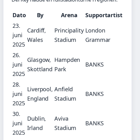
Dato
By
Arena
Supportartist
23.
Cardiff,
Principality
London
juni
Wales
Stadium
Grammar
2025
26.
Glasgow,
Hampden
juni
BANKS
Skottland
Park
2025
28.
Liverpool,
Anfield
juni
BANKS
England
Stadium
2025
30.
Dublin,
Aviva
juni
BANKS
Irland
Stadium
2025