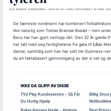
OLE MARIUS GUNDERSEN • 2026-05-26 • KVALITETSSIKRET AV EMIL S
De færreste nordmenn har kombinert fotballtriks
like naturlig som Tobias Brandal Busæt – men unde
Becs har han gjort nettopp det. Den 32 år gamle f
har tatt med seg ferdighetene fra gata til både Me
danse, samtidig som han har satt tre Guinness-ver
du en faktabasert gjennomgang av det vi vet og det
IKKE GA GLIPP AV DISSE
TV2 Play Kundeservice – Så Får
Billig Snus 
Du Hurtig Hjælp
Nettbutikke
Baker Hansen Hasle – Historie,
Best Press 