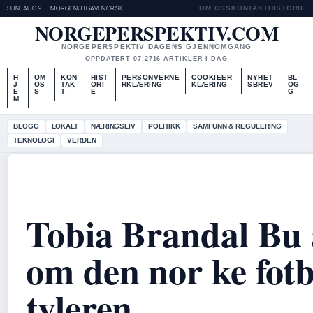
SUN, AUG 9
MORGENUTGAVE
NORSK
OM OSS
KONTAKT
HISTORIE
NORGEPERSPEKTIV.COM
NORGEPERSPEKTIV DAGENS GJENNOMGANG
OPPDATERT 07:27
16 ARTIKLER I DAG
H
OM
KON
HIST
PERSONVERNE
COOKIEER
NYHET
BL
J
OS
TAK
ORI
RKLÆRING
KLÆRING
SBREV
OG
E
S
T
E
G
M
BLOGG
LOKALT
NÆRINGSLIV
POLITIKK
SAMFUNN & REGULERING
TEKNOLOGI
VERDEN
Tobia Brandal Bu 
om den nor ke fotb
tyleren