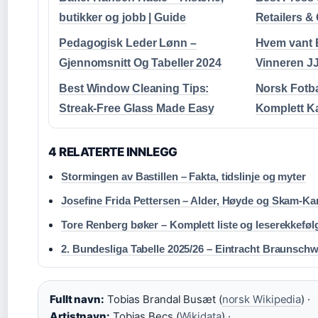
butikker og jobb | Guide
Retailers &
Pedagogisk Leder Lønn –
Hvem vant 
Gjennomsnitt Og Tabeller 2024
Vinneren J
Best Window Cleaning Tips:
Norsk Fotba
Streak-Free Glass Made Easy
Komplett K
4 RELATERTE INNLEGG
Stormingen av Bastillen – Fakta, tidslinje og myter
Josefine Frida Pettersen – Alder, Høyde og Skam-Kar
Tore Renberg bøker – Komplett liste og leserekkeføl
2. Bundesliga Tabelle 2025/26 – Eintracht Braunschw
Fullt navn:
Tobias Brandal Busæt (
norsk Wikipedia
) ·
Artistnavn:
Tobias Becs (
Wikidata
) ·