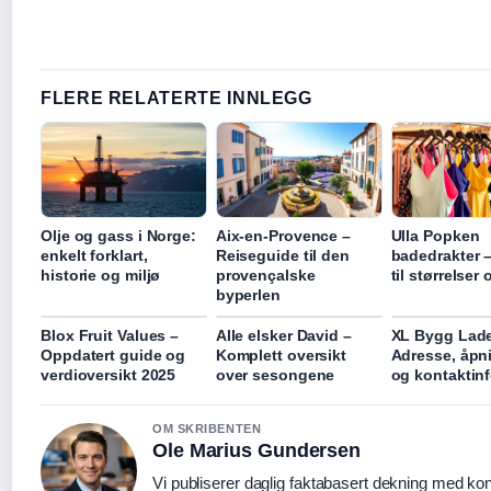
FLERE RELATERTE INNLEGG
Olje og gass i Norge:
Aix-en-Provence –
Ulla Popken
enkelt forklart,
Reiseguide til den
badedrakter 
historie og miljø
provençalske
til størrelser
byperlen
Blox Fruit Values –
Alle elsker David –
XL Bygg Lade
Oppdatert guide og
Komplett oversikt
Adresse, åpn
verdioversikt 2025
over sesongene
og kontaktin
OM SKRIBENTEN
Ole Marius Gundersen
Vi publiserer daglig faktabasert dekning med kont