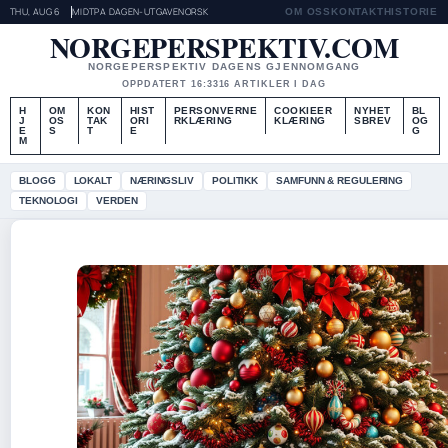
THU, AUG 6
MIDTPA DAGEN-UTGAVE
NORSK
OM OSS
KONTAKT
HISTORIE
NORGEPERSPEKTIV.COM
NORGEPERSPEKTIV DAGENS GJENNOMGANG
OPPDATERT 16:33
16 ARTIKLER I DAG
H
OM
KON
HIST
PERSONVERNE
COOKIEER
NYHET
BL
J
OS
TAK
ORI
RKLÆRING
KLÆRING
SBREV
OG
E
S
T
E
G
M
BLOGG
LOKALT
NÆRINGSLIV
POLITIKK
SAMFUNN & REGULERING
TEKNOLOGI
VERDEN