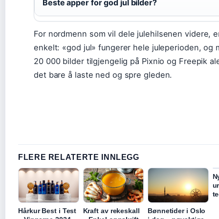
Beste apper for god jul bilder?
For nordmenn som vil dele julehilsenen videre, e
enkelt: «god jul» fungerer hele juleperioden, og
20 000 bilder tilgjengelig på Pixnio og Freepik al
det bare å laste ned og spre gleden.
FLERE RELATERTE INNLEGG
N
ur
t
Hårkur Best i Test
Kraft av rekeskall
Bønnetider i Oslo