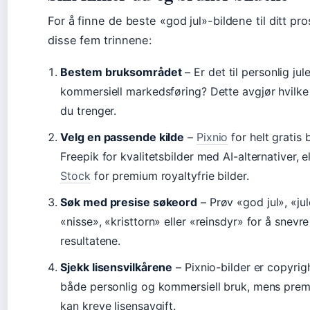
For å finne de beste «god jul»-bildene til ditt pro
disse fem trinnene:
Bestem bruksområdet
– Er det til personlig jule
kommersiell markedsføring? Dette avgjør hvilke 
du trenger.
Velg en passende kilde
–
Pixnio
for helt gratis 
Freepik for kvalitetsbilder med AI-alternativer, e
Stock
for premium royaltyfrie bilder.
Søk med presise søkeord
– Prøv «god jul», «jul
«nisse», «kristtorn» eller «reinsdyr» for å snevre
resultatene.
Sjekk lisensvilkårene
– Pixnio-bilder er copyrigh
både personlig og kommersiell bruk, mens prem
kan kreve lisensavgift.