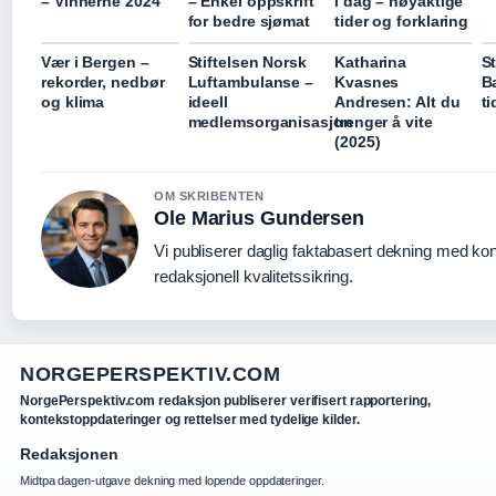
– Vinnerne 2024
– Enkel oppskrift
i dag – nøyaktige
for bedre sjømat
tider og forklaring
Vær i Bergen –
Stiftelsen Norsk
Katharina
S
rekorder, nedbør
Luftambulanse –
Kvasnes
Ba
og klima
ideell
Andresen: Alt du
ti
medlemsorganisasjon
trenger å vite
(2025)
OM SKRIBENTEN
Ole Marius Gundersen
Vi publiserer daglig faktabasert dekning med kon
redaksjonell kvalitetssikring.
NORGEPERSPEKTIV.COM
NorgePerspektiv.com redaksjon publiserer verifisert rapportering,
kontekstoppdateringer og rettelser med tydelige kilder.
Redaksjonen
Midtpa dagen-utgave dekning med lopende oppdateringer.