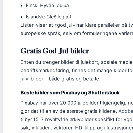
Finsk: Hyvää joulua
Islandsk: Gleðileg jól
Listen viser at «god jul» har klare paralleller på t
europeiske språk, selv om formuleringene variere
Gratis God Jul bilder
Enten du trenger bilder til julekort, sosiale medier
bedriftsmarkedføring, finnes det mange kilder f
jul»-bilder – både gratis og betalte.
Beste kilder som Pixabay og Shutterstock
Pixabay har over 20 000 julebilder tilgjengelig, 
gjør det til en av de største gratis kildene.
Adobe
tilbyr 1517 royaltyfrie arkivbilder spesifikt for «go
søk, inkludert vektorer, HD-klipp og illustrasjone