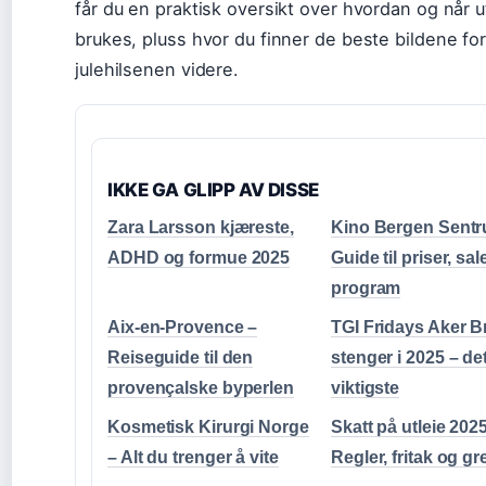
får du en praktisk oversikt over hvordan og når u
brukes, pluss hvor du finner de beste bildene for
julehilsenen videre.
IKKE GA GLIPP AV DISSE
Zara Larsson kjæreste,
Kino Bergen Sentr
ADHD og formue 2025
Guide til priser, sal
program
Aix-en-Provence –
TGI Fridays Aker 
Reiseguide til den
stenger i 2025 – de
provençalske byperlen
viktigste
Kosmetisk Kirurgi Norge
Skatt på utleie 2025
– Alt du trenger å vite
Regler, fritak og g