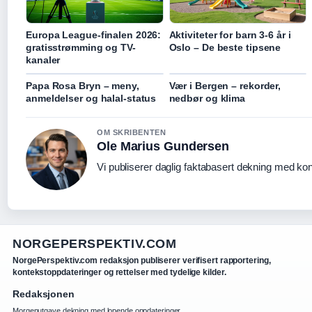
Europa League-finalen 2026:
Aktiviteter for barn 3-6 år i
gratisstrømming og TV-
Oslo – De beste tipsene
kanaler
Papa Rosa Bryn – meny,
Vær i Bergen – rekorder,
anmeldelser og halal-status
nedbør og klima
OM SKRIBENTEN
Ole Marius Gundersen
Vi publiserer daglig faktabasert dekning med kont
NORGEPERSPEKTIV.COM
NorgePerspektiv.com redaksjon publiserer verifisert rapportering,
kontekstoppdateringer og rettelser med tydelige kilder.
Redaksjonen
Morgenutgave dekning med lopende oppdateringer.