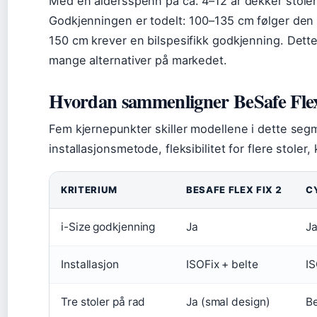
Med en aldersspenn på ca. 4–12 år dekker stolen
Godkjenningen er todelt: 100–135 cm følger den 
150 cm krever en bilspesifikk godkjenning. Dette
mange alternativer på markedet.
Hvordan sammenligner BeSafe Flex
Fem kjernepunkter skiller modellene i dette seg
installasjonsmetode, fleksibilitet for flere stoler
KRITERIUM
BESAFE FLEX FIX 2
C
i-Size godkjenning
Ja
J
Installasjon
ISOFix + belte
IS
Tre stoler på rad
Ja (smal design)
B