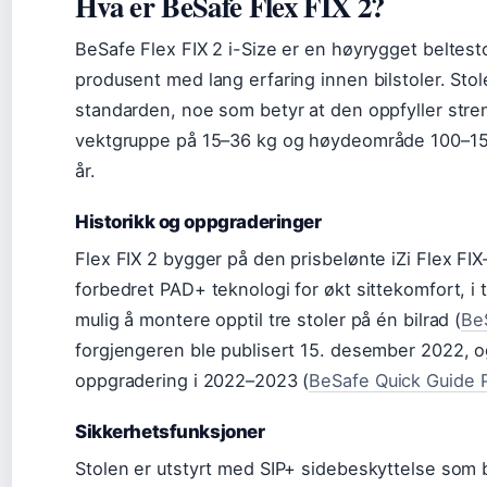
Hva er BeSafe Flex FIX 2?
BeSafe Flex FIX 2 i-Size er en høyrygget beltest
produsent med lang erfaring innen bilstoler. Sto
standarden, noe som betyr at den oppfyller str
vektgruppe på 15–36 kg og høydeområde 100–150 c
år.
Historikk og oppgraderinger
Flex FIX 2 bygger på den prisbelønte iZi Flex FI
forbedret PAD+ teknologi for økt sittekomfort, i t
mulig å montere opptil tre stoler på én bilrad (
Be
forgjengeren ble publisert 15. desember 2022, o
oppgradering i 2022–2023 (
BeSafe Quick Guide 
Sikkerhetsfunksjoner
Stolen er utstyrt med SIP+ sidebeskyttelse som