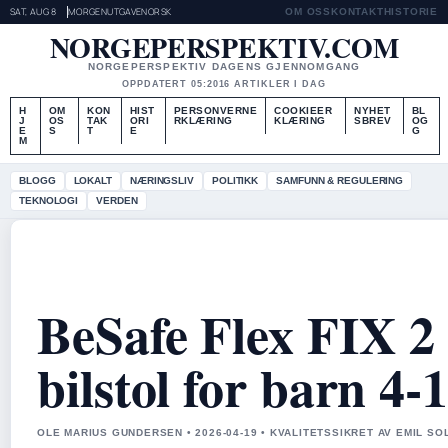
SAT, AUG 8
MORGENUTGAVE
NORSK
OM OSS
KONTAKT
HISTORIE
NORGEPERSPEKTIV.COM
NORGEPERSPEKTIV DAGENS GJENNOMGANG
OPPDATERT 05:20
16 ARTIKLER I DAG
H
OM
KON
HIST
PERSONVERNE
COOKIEER
NYHET
BL
J
OS
TAK
ORI
RKLÆRING
KLÆRING
SBREV
OG
E
S
T
E
G
M
BLOGG
LOKALT
NÆRINGSLIV
POLITIKK
SAMFUNN & REGULERING
TEKNOLOGI
VERDEN
BeSafe Flex FIX 2 
bilstol for barn 4-
OLE MARIUS GUNDERSEN • 2026-04-19 • KVALITETSSIKRET AV EMIL S