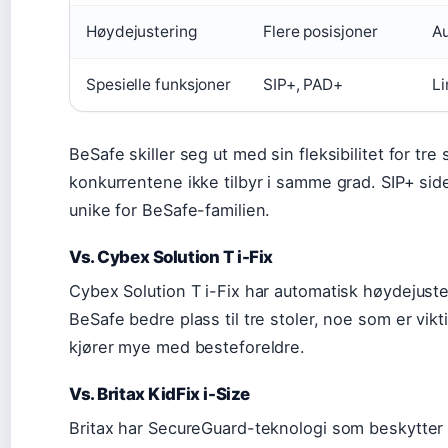
Høydejustering
Flere posisjoner
A
Spesielle funksjoner
SIP+, PAD+
Li
BeSafe skiller seg ut med sin fleksibilitet for tre
konkurrentene ikke tilbyr i samme grad. SIP+ s
unike for BeSafe-familien.
Vs. Cybex Solution T i-Fix
Cybex Solution T i-Fix har automatisk høydejuste
BeSafe bedre plass til tre stoler, noe som er vikt
kjører mye med besteforeldre.
Vs. Britax KidFix i-Size
Britax har SecureGuard-teknologi som beskytter 