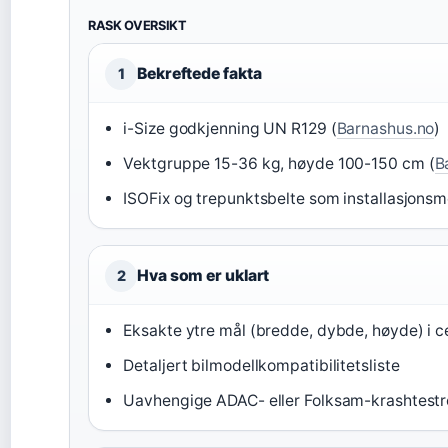
RASK OVERSIKT
Bekreftede fakta
1
i-Size godkjenning UN R129 (
Barnashus.no
)
Vektgruppe 15-36 kg, høyde 100-150 cm (
B
ISOFix og trepunktsbelte som installasjonsm
Hva som er uklart
2
Eksakte ytre mål (bredde, dybde, høyde) i c
Detaljert bilmodellkompatibilitetsliste
Uavhengige ADAC- eller Folksam-krashtestr