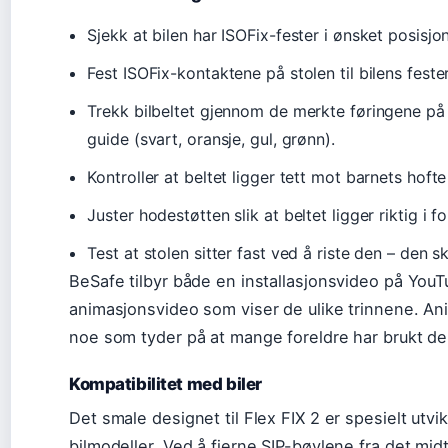
Sjekk at bilen har ISOFix-fester i ønsket posisj
Fest ISOFix-kontaktene på stolen til bilens fester
Trekk bilbeltet gjennom de merkte føringene på s
guide (svart, oransje, gul, grønn).
Kontroller at beltet ligger tett mot barnets hofte
Juster hodestøtten slik at beltet ligger riktig i fo
Test at stolen sitter fast ved å riste den – den
BeSafe tilbyr både en installasjonsvideo på You
animasjonsvideo som viser de ulike trinnene. An
noe som tyder på at mange foreldre har brukt d
Kompatibilitet med biler
Det smale designet til Flex FIX 2 er spesielt utvikl
bilmodeller. Ved å fjerne SIP-bøylene fra det mid