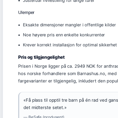
Justerbar hvilestilling for lange turer
Ulemper
Eksakte dimensjoner mangler i offentlige kilder
Noe høyere pris enn enkelte konkurrenter
Krever korrekt installasjon for optimal sikkerhet
Pris og tilgjengelighet
Prisen i Norge ligger på ca. 2949 NOK for anthrac
hos norske forhandlere som Barnashus.no, med le
fargevarianter er tilgjengelig, inkludert den po
«Få plass til opptil tre barn på én rad ved ga
det midterste setet.»
—
BeSafe (produsent)