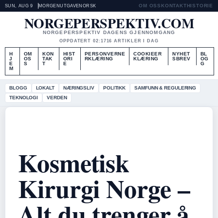
OM OSS
KONTAKT
HISTORIE
SUN, AUG 9
MORGENUTGAVE
NORSK
NORGEPERSPEKTIV.COM
NORGEPERSPEKTIV DAGENS GJENNOMGANG
OPPDATERT 02:17
16 ARTIKLER I DAG
H
OM
KON
HIST
PERSONVERNE
COOKIEER
NYHET
BL
J
OS
TAK
ORI
RKLÆRING
KLÆRING
SBREV
OG
E
S
T
E
G
M
BLOGG
LOKALT
NÆRINGSLIV
POLITIKK
SAMFUNN & REGULERING
TEKNOLOGI
VERDEN
Kosmetisk
Kirurgi Norge –
Alt du trenger å