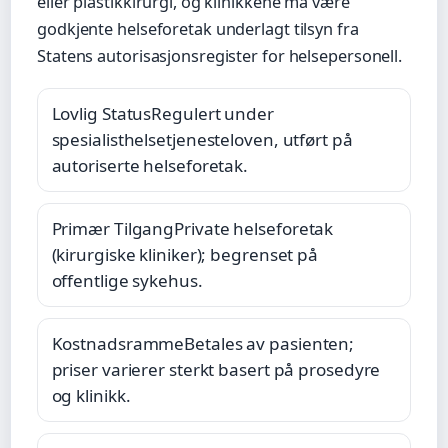
eller plastikkirurgi, og klinikkene må være
godkjente helseforetak underlagt tilsyn fra
Statens autorisasjonsregister for helsepersonell.
Lovlig Status
Regulert under
spesialisthelsetjenesteloven, utført på
autoriserte helseforetak.
Primær Tilgang
Private helseforetak
(kirurgiske kliniker); begrenset på
offentlige sykehus.
Kostnadsramme
Betales av pasienten;
priser varierer sterkt basert på prosedyre
og klinikk.